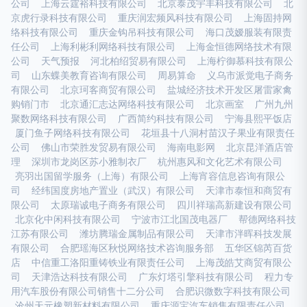
公司
上海云霆裕科技有限公司
北京泰茂宇丰科技有限公司
北
京虎行录科技有限公司
重庆润宏频风科技有限公司
上海固持网
络科技有限公司
重庆金钩吊科技有限公司
海口茂嫒服装有限责
任公司
上海利彬利网络科技有限公司
上海金恒德网络技术有限
公司
天气预报
河北柏绍贸易有限公司
上海柠御慕科技有限公
司
山东蝶美教育咨询有限公司
周易算命
义乌市派觉电子商务
有限公司
北京珂客商贸有限公司
盐城经济技术开发区屠雷家禽
购销门市
北京通汇志达网络科技有限公司
北京画室
广州九州
聚数网络科技有限公司
广西简约科技有限公司
宁海县熙平饭店
厦门鱼子网络科技有限公司
花垣县十八洞村苗汉子果业有限责任
公司
佛山市荣胜发贸易有限公司
海南电影网
北京昆洋酒店管
理
深圳市龙岗区苏小雅制衣厂
杭州惠风和文化艺术有限公司
亮羽出国留学服务（上海）有限公司
上海宵容信息咨询有限公
司
经纬国度房地产置业（武汉）有限公司
天津市泰恒和商贸有
限公司
太原瑞诚电子商务有限公司
四川祥瑞高新建设有限公司
北京化中闲科技有限公司
宁波市江北国茂电器厂
帮德网络科技
江苏有限公司
潍坊腾瑞金属制品有限公司
天津市泮晖科技发展
有限公司
合肥瑶海区秋悦网络技术咨询服务部
五华区锦芮百货
店
中信重工洛阳重铸铁业有限责任公司
上海茂皓艾商贸有限公
司
天津浩达科技有限公司
广东灯塔引擎科技有限公司
程力专
用汽车股份有限公司销售十二分公司
合肥识微数字科技有限公司
沧州天元橡塑新材料有限公司
重庆源宝汽车销售有限责任公司